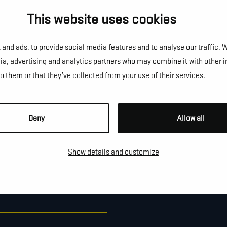
This website uses cookies
NS!
and ads, to provide social media features and to analyse our traffic. 
dia, advertising and analytics partners who may combine it with other 
e te vragen, een afspraak te
to them or that they’ve collected from your use of their services.
Deny
Allow all
*
TELEFOON / MOBIEL
Show details and customize
BEDRIJFSNAAM