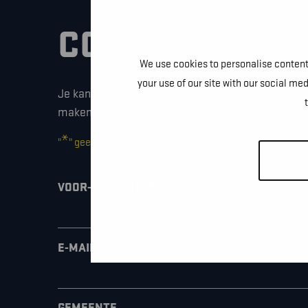
CONTACTEER O
We use cookies to personalise content 
your use of our site with our social me
Je kan dit formulier gebruiken om meer informati
maken of gewoon om even hallo te zeggen.
*
"
" geeft vereiste velden aan
*
VOOR- EN ACHTERNAAM
*
E-MAIL
GEMEENTE