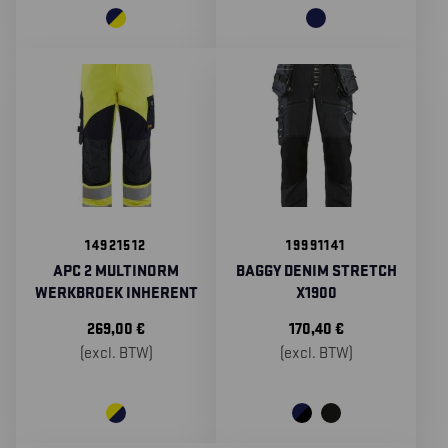
14921512
19991141
APC 2 MULTINORM
BAGGY DENIM STRETCH
WERKBROEK INHERENT
X1900
269,00
€
170,40
€
(excl. BTW)
(excl. BTW)