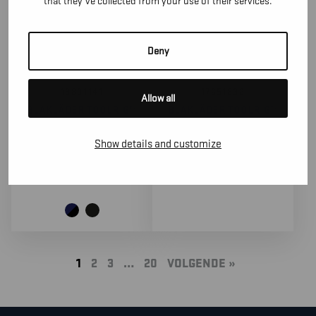
that they’ve collected from your use of their services.
Deny
19801141
17651832
Allow all
BLÅKLÄDER TOOLRIG™
BLÅKLÄDER TOOLRIG™
WERKBROEK STRETCH
WERKBROEK STRETCH
Show details and customize
219,90
€
(excl. BTW)
1
2
3
…
20
VOLGENDE »