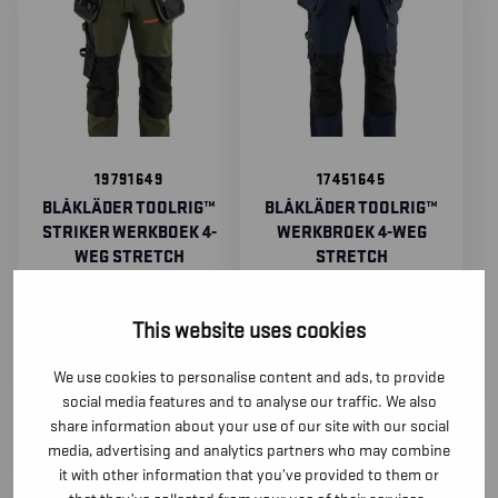
19791649
17451645
BLÅKLÄDER TOOLRIG™
BLÅKLÄDER TOOLRIG™
STRIKER WERKBOEK 4-
WERKBROEK 4-WEG
WEG STRETCH
STRETCH
299,00
€
179,90
€
(excl. BTW)
(excl. BTW)
This website uses cookies
We use cookies to personalise content and ads, to provide
social media features and to analyse our traffic. We also
share information about your use of our site with our social
media, advertising and analytics partners who may combine
it with other information that you’ve provided to them or