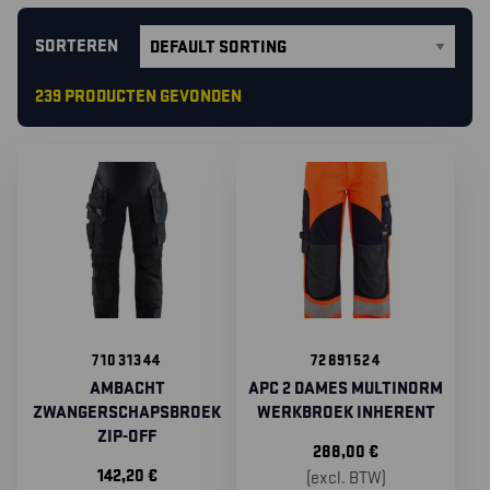
SORTEREN
239 PRODUCTEN GEVONDEN
71031344
72891524
AMBACHT
APC 2 DAMES MULTINORM
ZWANGERSCHAPSBROEK
WERKBROEK INHERENT
ZIP-OFF
288,00
€
142,20
€
(excl. BTW)