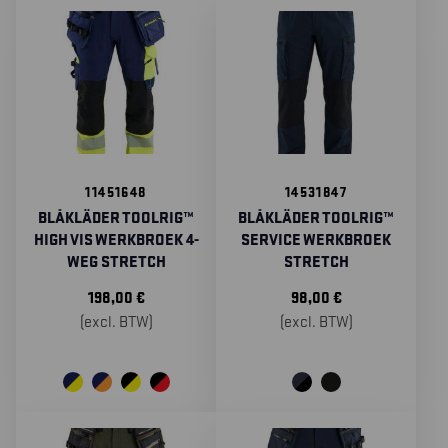
11451648
14531847
BLÅKLÄDER TOOLRIG™
BLÅKLÄDER TOOLRIG™
HIGH VIS WERKBROEK 4-
SERVICE WERKBROEK
WEG STRETCH
STRETCH
198,00
€
98,00
€
(excl. BTW)
(excl. BTW)