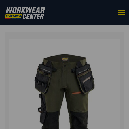
HOME
/
BROEKEN
/
WERKBROEKEN
/ BLÅKLÄDER
TOOLRIG™ STRIKER WERKBOEK 4-WEG STRETCH