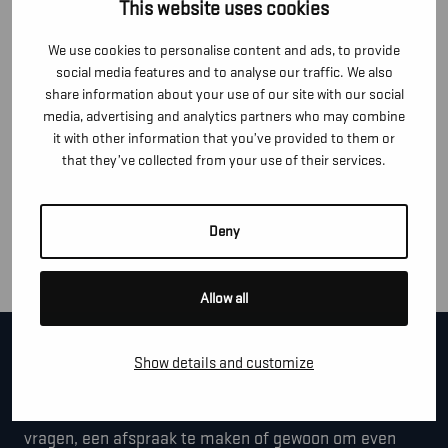
This website uses cookies
comfort tijdens knielend werk en verhoogd rugpand
Zwarte reflecterende details op de achterkant van de
We use cookies to personalise content and ads, to provide
broekspijpen
social media features and to analyse our traffic. We also
share information about your use of our site with our social
media, advertising and analytics partners who may combine
CERTIFICERING
it with other information that you’ve provided to them or
that they’ve collected from your use of their services.
MATERIAAL EN WASVOORSCHRIFTEN
Deny
MATERIAAL
Allow all
CONTACTEER ONS!
Show details and customize
Je kan dit formulier gebruiken om meer informatie te
vragen, een afspraak te maken of gewoon om even