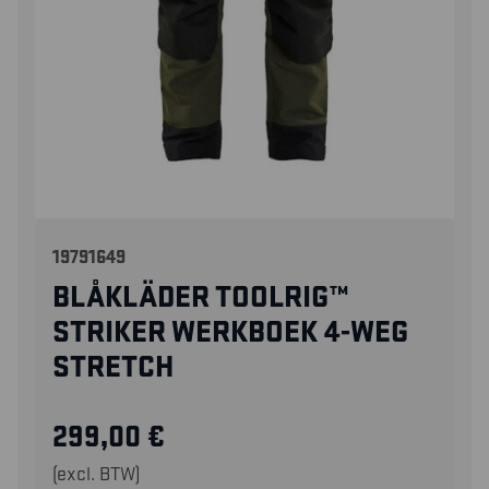
19791649
BLÅKLÄDER TOOLRIG™
STRIKER WERKBOEK 4-WEG
STRETCH
299,00
€
(excl. BTW)