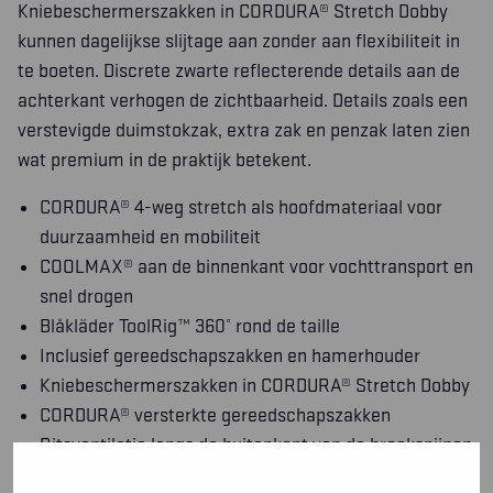
Kniebeschermerszakken in CORDURA® Stretch Dobby
kunnen dagelijkse slijtage aan zonder aan flexibiliteit in
te boeten. Discrete zwarte reflecterende details aan de
achterkant verhogen de zichtbaarheid. Details zoals een
verstevigde duimstokzak, extra zak en penzak laten zien
wat premium in de praktijk betekent.
CORDURA® 4-weg stretch als hoofdmateriaal voor
duurzaamheid en mobiliteit
COOLMAX® aan de binnenkant voor vochttransport en
snel drogen
Blåkläder ToolRig™ 360° rond de taille
Inclusief gereedschapszakken en hamerhouder
Kniebeschermerszakken in CORDURA® Stretch Dobby
CORDURA® versterkte gereedschapszakken
Ritsventilatie langs de buitenkant van de broekspijpen
Voorgevormde knieën voor meer bewegingsvrijheid en