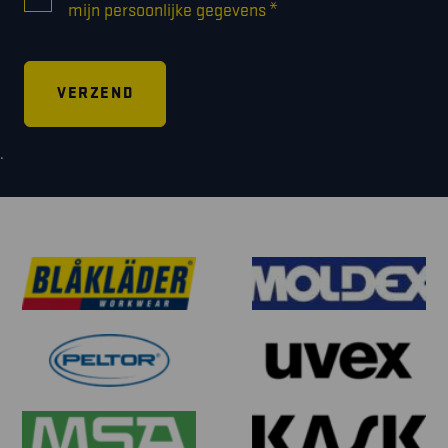
*
mijn persoonlijke gegevens
.