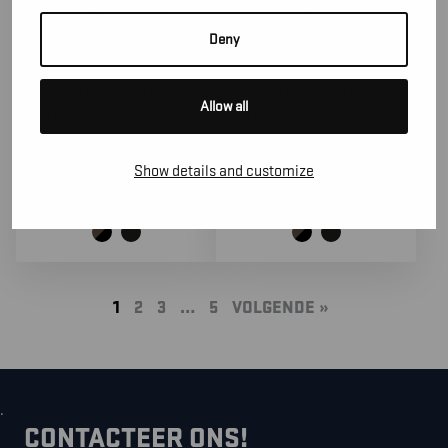
Deny
24520000
24390000
ELITE HOGE
ELITE HOGE
Allow all
VEILIGHEIDSSCHOEN
VEILIGHEIDSSCHOEN
138,50
€
152,50
€
Show details and customize
(excl. BTW)
(excl. BTW)
1
2
3
…
5
VOLGENDE »
.
CONTACTEER ONS!