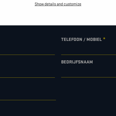
e te vragen, een afspraak te
Show details and customize
*
TELEFOON / MOBIEL
BEDRIJFSNAAM