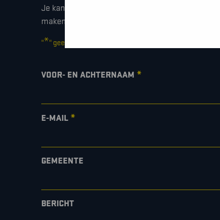
Je kan dit formulier gebruiken om meer informati
maken of gewoon om even hallo te zeggen.
*
"
" geeft vereiste velden aan
*
VOOR- EN ACHTERNAAM
*
E-MAIL
GEMEENTE
BERICHT