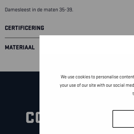
Damesleest in de maten 35-39.
CERTIFICERING
MATERIAAL
We use cookies to personalise content 
your use of our site with our social me
CONTACTEER O