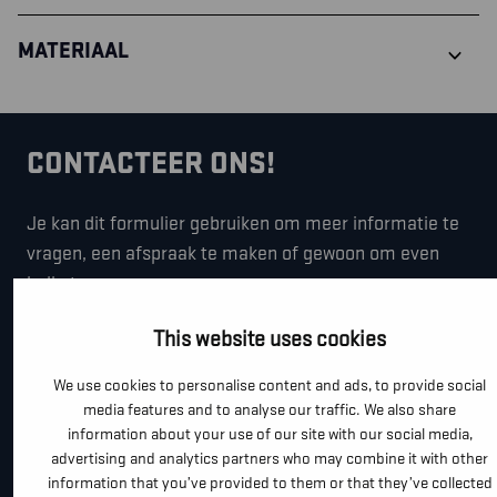
MATERIAAL
CONTACTEER ONS!
Je kan dit formulier gebruiken om meer informatie te
vragen, een afspraak te maken of gewoon om even
hallo te zeggen.
*
"
" geeft vereiste velden aan
This website uses cookies
*
VOOR- EN ACHTERNAAM
We use cookies to personalise content and ads, to provide social
media features and to analyse our traffic. We also share
information about your use of our site with our social media,
advertising and analytics partners who may combine it with other
*
TELEFOON / MOBIEL
information that you’ve provided to them or that they’ve collected