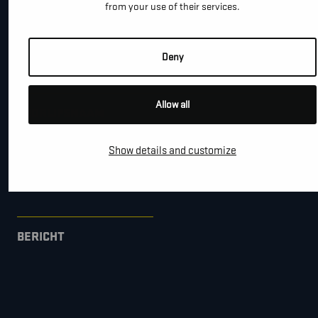
from your use of their services.
*
E-MAIL
Deny
Allow all
BEDRIJFSNAAM
Show details and customize
GEMEENTE
BERICHT