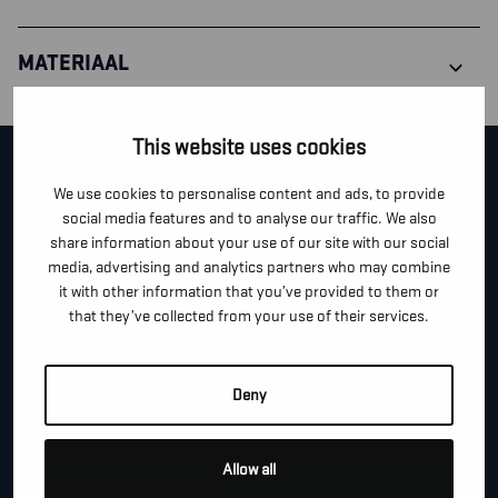
MATERIAAL
This website uses cookies
CONTACTEER ONS!
We use cookies to personalise content and ads, to provide
social media features and to analyse our traffic. We also
Je kan dit formulier gebruiken om meer informatie te
share information about your use of our site with our social
vragen, een afspraak te maken of gewoon om even
media, advertising and analytics partners who may combine
it with other information that you’ve provided to them or
hallo te zeggen.
that they’ve collected from your use of their services.
*
"
" geeft vereiste velden aan
*
VOOR- EN ACHTERNAAM
Deny
Allow all
*
TELEFOON / MOBIEL