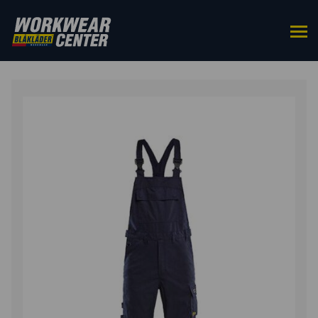
HOME
/
BROEKEN
/
BRETELBROEKEN
/ APC 2
MULTINORM BRETELBROEK INHERENT