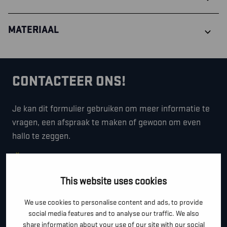
MATERIAAL
CONTACTEER ONS!
Je kan dit formulier gebruiken om meer informatie te
vragen, een afspraak te maken of gewoon om even
hallo te zeggen.
*
"
" geeft vereiste velden aan
*
This website uses cookies
VOOR- EN ACHTERNAAM
We use cookies to personalise content and ads, to provide
social media features and to analyse our traffic. We also
*
share information about your use of our site with our social
TELEFOON / MOBIEL