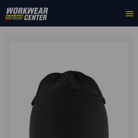
HOME
/
ACCESSOIRES
/
CAPS & MUTSEN
/ BEANIE
MERINOWOL