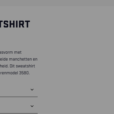
TSHIRT
spasvorm met
breide manchetten en
eid. Dit sweatshirt
 herenmodel 3580.