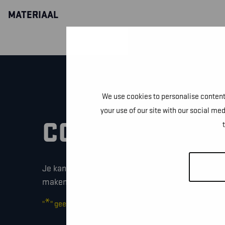
MATERIAAL
We use cookies to personalise content 
your use of our site with our social me
CONTACTEER O
Je kan dit formulier gebruiken om meer informati
maken of gewoon om even hallo te zeggen.
*
"
" geeft vereiste velden aan