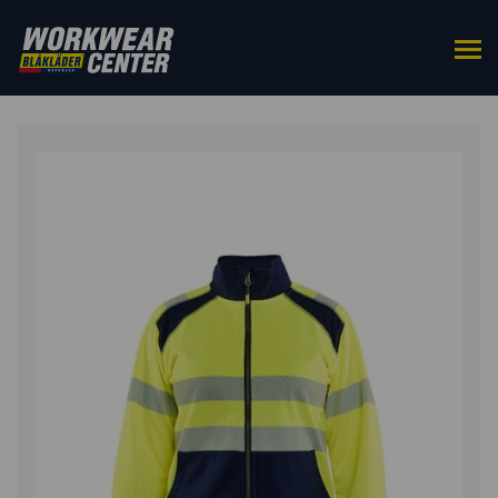
HOME
/
BOVENKLEDING
/
SWEATERS
/ DAMES
SWEATSHIRT MET RITS HIGH VIS