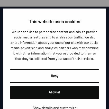
CONTACTEER ONS!
This website uses cookies
Je kan dit formulier gebruiken om meer informatie te
We use cookies to personalise content and ads, to provide
vragen, een afspraak te maken of gewoon om even
social media features and to analyse our traffic. We also
share information about your use of our site with our social
hallo te zeggen.
media, advertising and analytics partners who may combine
*
it with other information that you’ve provided to them or
"
" geeft vereiste velden aan
that they’ve collected from your use of their services.
*
VOOR- EN ACHTERNAAM
Deny
*
TELEFOON / MOBIEL
Allow all
*
E-MAIL
Show details and customize