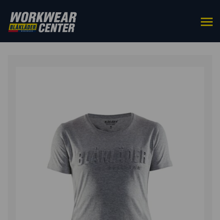
HOME
/
BOVENKLEDING
/
T-SHIRTS
/ DAMES T-SHIRT
3D