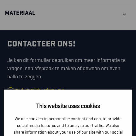
MATERIAAL
CONTACTEER ONS!
Je kan dit formulier gebruiken om meer informatie te
vragen, een afspraak te maken of gewoon om even
hallo te zeggen.
*
"
" geeft vereiste velden aan
*
VOOR- EN ACHTERNAAM
This website uses cookies
We use cookies to personalise content and ads, to provide
social media features and to analyse our traffic. We also
*
TELEFOON / MOBIEL
share information about your use of our site with our social