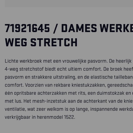
71921645 / DAMES WERK
WEG STRETCH
Lichte werkbroek met een vrouwelijke pasvorm. De heerlijk
4-weg stretchstof biedt echt ultiem comfort. De broek heef
pasvorm en strakkere uitstraling, en de elastische tailleba
comfort. Voorzien van rekbare kniestukzakken,
gereedscha
één opritsbare achterzakken met rits, een duimstokzak e
met lus. Het mesh-inzetstuk aan de achterkant van de kni
ventilatie, wat zeer welkom is op lange, inspannende werk
verkrijgbaar in herenmodel 1522.