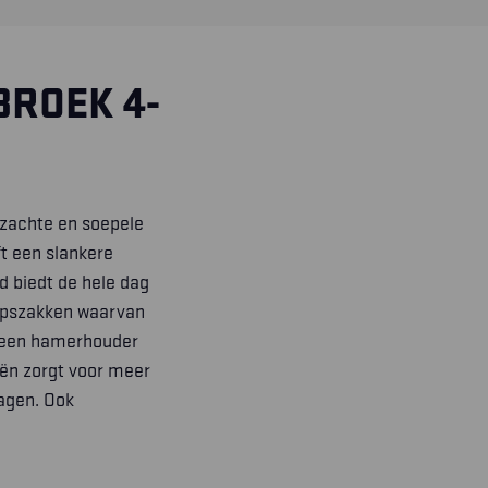
BROEK 4-
 zachte en soepele
t een slankere
nd biedt de hele dag
pszakken
waarvan
n een hamerhouder
eën zorgt voor meer
dagen. Ook