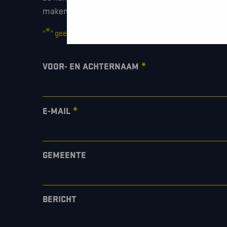
maken of gewoon om even hallo te zeggen.
*
"
" geeft vereiste velden aan
*
VOOR- EN ACHTERNAAM
*
E-MAIL
GEMEENTE
BERICHT