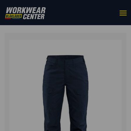
HOME
/
BROEKEN
/
WERKBROEKEN
/ DAMES
WERKBROEK STRETCH