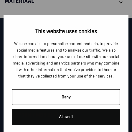
MATERIAAL
CONTACTEER ONS!
This website uses cookies
We use cookies to personalise content and ads, to provide
Je kan dit formulier gebruiken om meer informatie te
social media features and to analyse our traffic. We also
vragen, een afspraak te maken of gewoon om even
share information about your use of our site with our social
hallo te zeggen.
media, advertising and analytics partners who may combine
it with other information that you’ve provided to them or
*
"
" geeft vereiste velden aan
that they’ve collected from your use of their services.
*
VOOR- EN ACHTERNAAM
Deny
*
TELEFOON / MOBIEL
Allow all