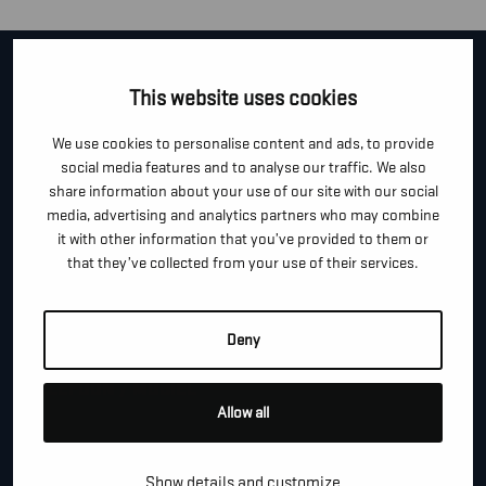
CONTACTEER ONS!
This website uses cookies
Je kan dit formulier gebruiken om meer informatie te
We use cookies to personalise content and ads, to provide
vragen, een afspraak te maken of gewoon om even
social media features and to analyse our traffic. We also
share information about your use of our site with our social
hallo te zeggen.
media, advertising and analytics partners who may combine
*
it with other information that you’ve provided to them or
"
" geeft vereiste velden aan
that they’ve collected from your use of their services.
*
VOOR- EN ACHTERNAAM
Deny
*
TELEFOON / MOBIEL
Allow all
*
Show details and customize
E-MAIL