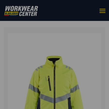
HOME
/
BOVENKLEDING
/
JACKS
/ DAMES
WINTERJAS HIGH VIS