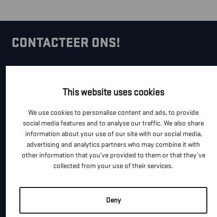
CONTACTEER ONS!
Je kan dit formulier gebruiken om meer informatie te
vragen, een afspraak te maken of gewoon om even
This website uses cookies
hallo te zeggen.
We use cookies to personalise content and ads, to provide
*
"
" geeft vereiste velden aan
social media features and to analyse our traffic. We also share
information about your use of our site with our social media,
*
VOOR- EN ACHTERNAAM
advertising and analytics partners who may combine it with
other information that you’ve provided to them or that they’ve
collected from your use of their services.
*
TELEFOON / MOBIEL
Deny