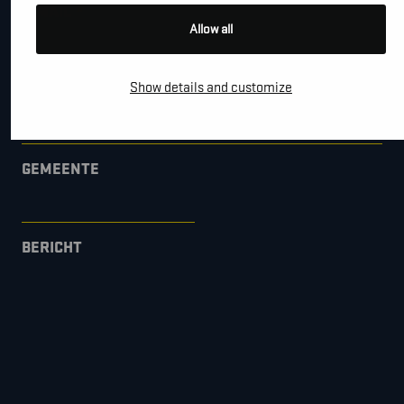
*
E-MAIL
Allow all
Show details and customize
BEDRIJFSNAAM
GEMEENTE
BERICHT