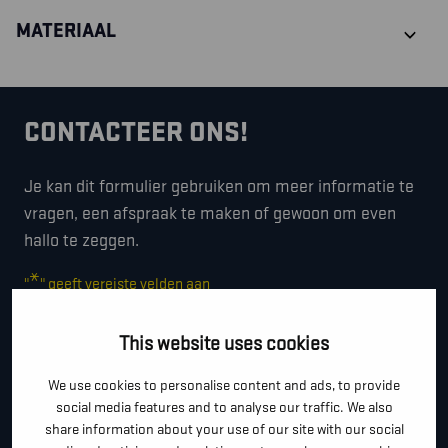
MATERIAAL
CONTACTEER ONS!
Je kan dit formulier gebruiken om meer informatie te
vragen, een afspraak te maken of gewoon om even
hallo te zeggen.
*
"
" geeft vereiste velden aan
*
VOOR- EN ACHTERNAAM
This website uses cookies
We use cookies to personalise content and ads, to provide
social media features and to analyse our traffic. We also
*
TELEFOON / MOBIEL
share information about your use of our site with our social