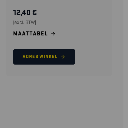
12,40
€
(excl. BTW)
MAATTABEL
ADRES WINKEL