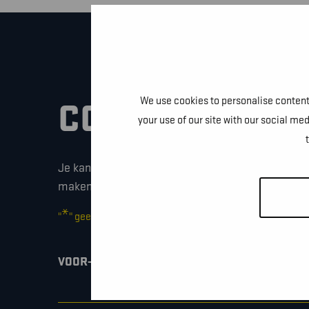
We use cookies to personalise content 
CONTACTEER O
your use of our site with our social me
Je kan dit formulier gebruiken om meer informati
maken of gewoon om even hallo te zeggen.
*
"
" geeft vereiste velden aan
*
VOOR- EN ACHTERNAAM