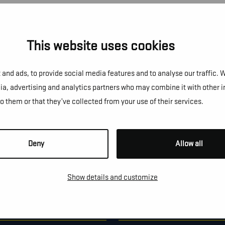
This website uses cookies
and ads, to provide social media features and to analyse our traffic. 
NS!
dia, advertising and analytics partners who may combine it with other 
to them or that they’ve collected from your use of their services.
e te vragen, een afspraak te
Deny
Allow all
Show details and customize
*
TELEFOON / MOBIEL