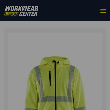
HOME
/
BOVENKLEDING
/
SWEATERS
/ HIGH VIS
HOODIE MET RITS