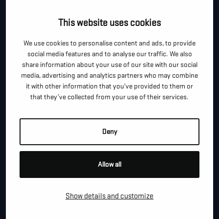
Je kan dit formulier gebruiken om meer informatie te
This website uses cookies
vragen, een afspraak te maken of gewoon om even
We use cookies to personalise content and ads, to provide
hallo te zeggen.
social media features and to analyse our traffic. We also
*
share information about your use of our site with our social
"
" geeft vereiste velden aan
media, advertising and analytics partners who may combine
it with other information that you’ve provided to them or
*
VOOR- EN ACHTERNAAM
that they’ve collected from your use of their services.
*
Deny
TELEFOON / MOBIEL
Allow all
*
E-MAIL
Show details and customize
BEDRIJFSNAAM