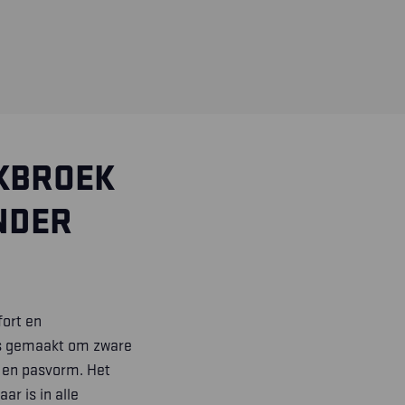
RKBROEK
NDER
ort en
is gemaakt om zware
 en pasvorm. Het
ar is in alle