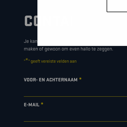
CONTACTEER O
Je kan dit formulier gebruiken om meer informati
maken of gewoon om even hallo te zeggen.
*
"
" geeft vereiste velden aan
*
VOOR- EN ACHTERNAAM
*
E-MAIL