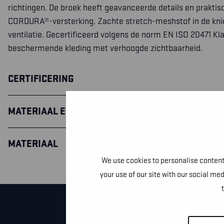
richtingen. De broek heeft geavanceerde details en prakti
CORDURA®-versterking. Zachte stretch-meshstof in de kni
ventilatie. Gecertificeerd volgens de norm EN ISO 20471 Kla
beschermende kleding met verhoogde zichtbaarheid.
CERTIFICERING
MATERIAAL EN WASVOORSCHRIFTEN
MATERIAAL
We use cookies to personalise content 
your use of our site with our social me