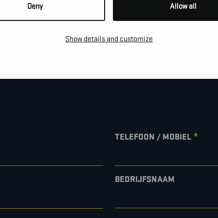
Deny
Allow all
NS!
Show details and customize
e te vragen, een afspraak te
*
TELEFOON / MOBIEL
BEDRIJFSNAAM