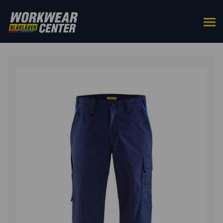
HOME
/
BROEKEN
/
WERKBROEKEN
/ INDUSTRIE
WERKBROEK