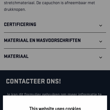
stretchmateriaal. De capuchon is afneembaar met
drukknopen.
CERTIFICERING
MATERIAAL EN WASVOORSCHRIFTEN
MATERIAAL
CONTACTEER ONS!
Je kan dit formulier gebruiken om meer informatie te
vragen, een afspraak te maken of gewoon om even
hallo te zeggen.
This website uses cookies