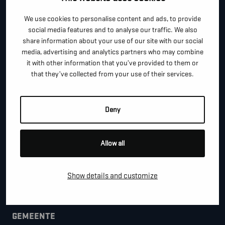
*
"
" geeft vereiste velden aan
We use cookies to personalise content and ads, to provide
social media features and to analyse our traffic. We also
*
VOOR- EN ACHTERNAAM
share information about your use of our site with our social
media, advertising and analytics partners who may combine
it with other information that you’ve provided to them or
that they’ve collected from your use of their services.
*
TELEFOON / MOBIEL
Deny
*
E-MAIL
Allow all
BEDRIJFSNAAM
Show details and customize
GEMEENTE