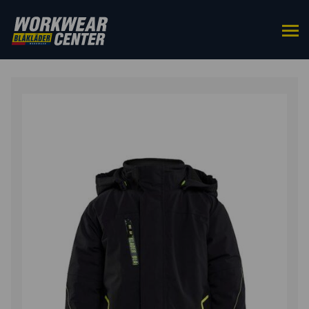
HOME
/
BOVENKLEDING
/
JACKS
/ KIDS
LICHTGEWICHT WINTERJAS 4-WEG STRETCH