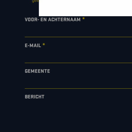
"
" geeft vereiste velden aan
*
VOOR- EN ACHTERNAAM
*
E-MAIL
GEMEENTE
BERICHT