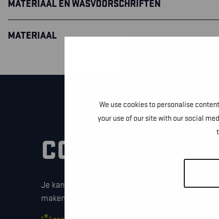
MATERIAAL EN WASVOORSCHRIFTEN
MATERIAAL
We use cookies to personalise content 
your use of our site with our social me
CONTACTEER O
Je kan dit formulier gebruiken om meer informati
maken of gewoon om even hallo te zeggen.
*