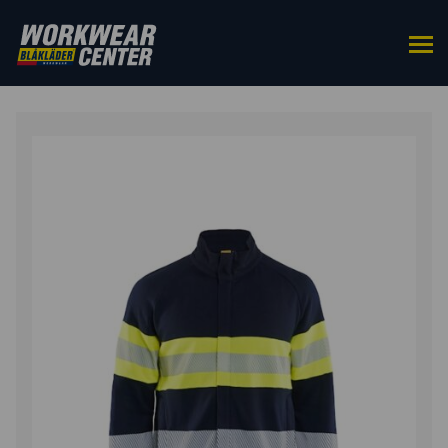
HOME
/
BOVENKLEDING
/
SWEATERS
/ MULTINORM
SWEATSHIRT MET RITS