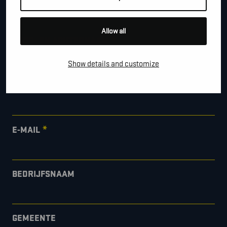
*
"
" geeft vereiste velden aan
Allow all
*
VOOR- EN ACHTERNAAM
Show details and customize
*
TELEFOON / MOBIEL
*
E-MAIL
BEDRIJFSNAAM
GEMEENTE