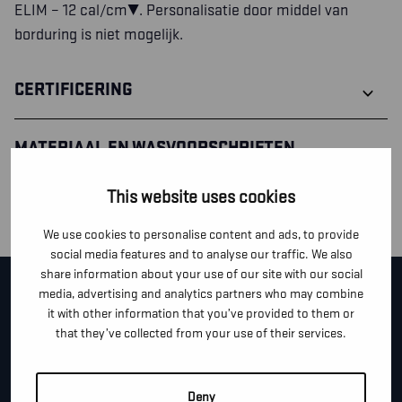
ELIM – 12 cal/cm². Personalisatie door middel van
borduring is niet mogelijk.
CERTIFICERING
MATERIAAL EN WASVOORSCHRIFTEN
This website uses cookies
MATERIAAL
We use cookies to personalise content and ads, to provide
social media features and to analyse our traffic. We also
share information about your use of our site with our social
CONTACTEER ONS!
media, advertising and analytics partners who may combine
it with other information that you’ve provided to them or
that they’ve collected from your use of their services.
Je kan dit formulier gebruiken om meer informatie te
vragen, een afspraak te maken of gewoon om even
hallo te zeggen.
Deny