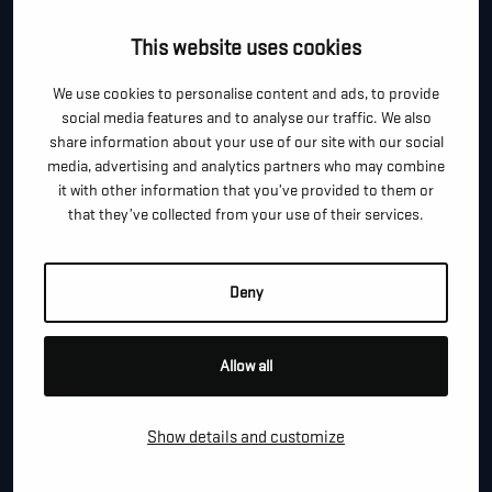
Je kan dit formulier gebruiken om meer informatie te
This website uses cookies
vragen, een afspraak te maken of gewoon om even
We use cookies to personalise content and ads, to provide
hallo te zeggen.
social media features and to analyse our traffic. We also
*
share information about your use of our site with our social
"
" geeft vereiste velden aan
media, advertising and analytics partners who may combine
it with other information that you’ve provided to them or
*
VOOR- EN ACHTERNAAM
that they’ve collected from your use of their services.
*
TELEFOON / MOBIEL
Deny
Allow all
*
E-MAIL
Show details and customize
BEDRIJFSNAAM