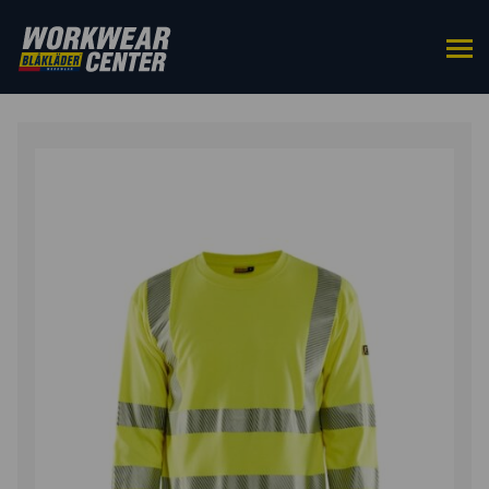
HOME
/
BOVENKLEDING
/
T-SHIRTS
/ MULTINORM T-
SHIRT LANGE MOUW