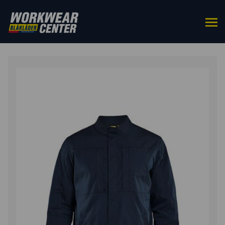
HOME
/
BOVENKLEDING
/
JACKS
/ OVERHEMD
STRETCH