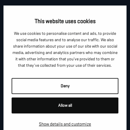
CONTACTEER ONS!
This website uses cookies
Je kan dit formulier gebruiken om meer informatie te
We use cookies to personalise content and ads, to provide
vragen, een afspraak te maken of gewoon om even
social media features and to analyse our traffic. We also
hallo te zeggen.
share information about your use of our site with our social
media, advertising and analytics partners who may combine
*
"
" geeft vereiste velden aan
it with other information that you’ve provided to them or
that they’ve collected from your use of their services.
*
VOOR- EN ACHTERNAAM
Deny
*
TELEFOON / MOBIEL
Allow all
*
E-MAIL
Show details and customize