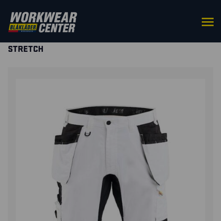
HOME
/
BROEKEN
/
SHORTS &
PIRAATBROEKEN
/ SCHILDERSPIRAATBROEK MET
STRETCH