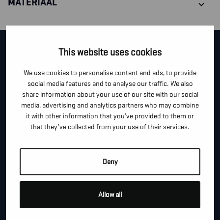
MATERIAAL
CONTACTEER ONS!
This website uses cookies
We use cookies to personalise content and ads, to provide
Je kan dit formulier gebruiken om meer informatie te
social media features and to analyse our traffic. We also
vragen, een afspraak te maken of gewoon om even
share information about your use of our site with our social
hallo te zeggen.
media, advertising and analytics partners who may combine
it with other information that you’ve provided to them or
*
"
" geeft vereiste velden aan
that they’ve collected from your use of their services.
*
VOOR- EN ACHTERNAAM
Deny
*
TELEFOON / MOBIEL
Allow all