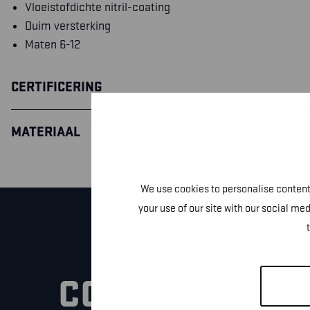
Vloeistofdichte nitril-coating
Duim versterking
Maten 6-12
CERTIFICERING
MATERIAAL
We use cookies to personalise content 
your use of our site with our social me
CONTACTEER O