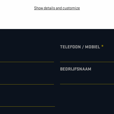
Show details and customize
e te vragen, een afspraak te
*
TELEFOON / MOBIEL
BEDRIJFSNAAM