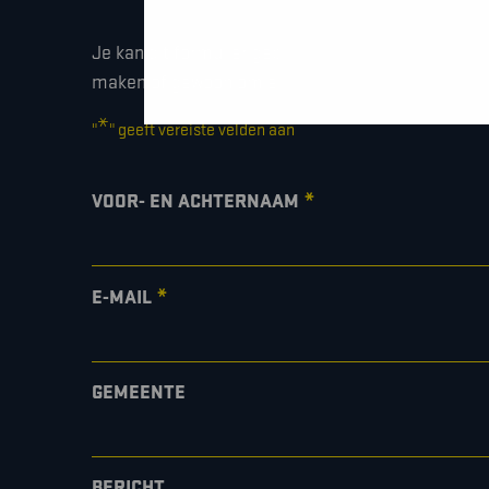
Je kan dit formulier gebruiken om meer informati
maken of gewoon om even hallo te zeggen.
*
"
" geeft vereiste velden aan
*
VOOR- EN ACHTERNAAM
*
E-MAIL
GEMEENTE
BERICHT