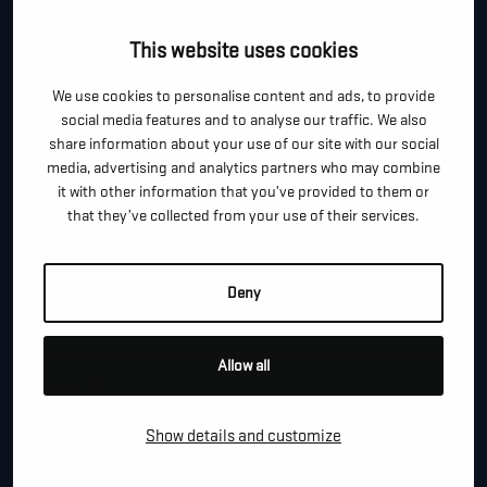
Je kan dit formulier gebruiken om meer informatie te
This website uses cookies
vragen, een afspraak te maken of gewoon om even
We use cookies to personalise content and ads, to provide
hallo te zeggen.
social media features and to analyse our traffic. We also
*
share information about your use of our site with our social
"
" geeft vereiste velden aan
media, advertising and analytics partners who may combine
it with other information that you’ve provided to them or
*
VOOR- EN ACHTERNAAM
that they’ve collected from your use of their services.
*
Deny
TELEFOON / MOBIEL
Allow all
*
E-MAIL
Show details and customize
BEDRIJFSNAAM