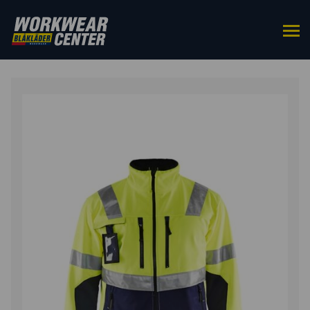
HOME
/
BOVENKLEDING
/
JACKS
/ SOFTSHELL JACK
HIGH VIS