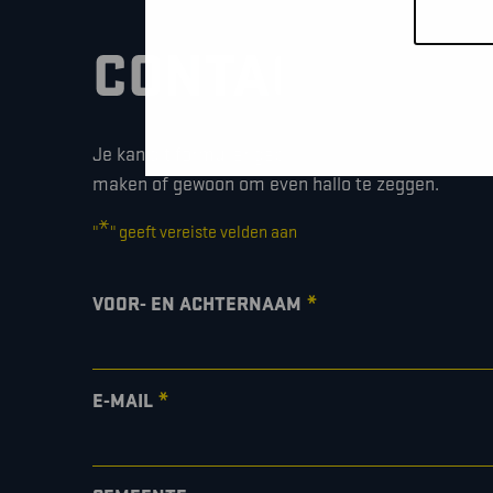
CONTACTEER O
Je kan dit formulier gebruiken om meer informati
maken of gewoon om even hallo te zeggen.
*
"
" geeft vereiste velden aan
*
VOOR- EN ACHTERNAAM
*
E-MAIL