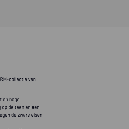
ORM-collectie van
t en hoge
 op de teen en een
 tegen de zware eisen