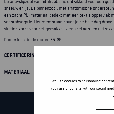
De anti-slipzool van nitrilrubber is ontwikkeld voor een goed
sneeuw en ijs. De binnenzool, met anatomische ondersteun
een zacht PU-materiaal bedekt met een textieloppervlak 
vochtabsorptie. Het membraan houdt je de hele dag droog,
sluiting zorgt voor het gemakkelijk en snel aan- en uittrek
Damesleest in de maten 35-39.
CERTIFICERING
MATERIAAL
We use cookies to personalise content 
your use of our site with our social me