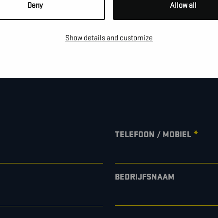
Deny
Allow all
NS!
Show details and customize
e te vragen, een afspraak te
*
TELEFOON / MOBIEL
BEDRIJFSNAAM