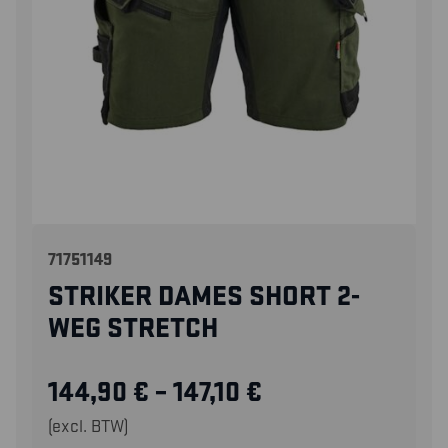
71751149
STRIKER DAMES SHORT 2-
WEG STRETCH
144,90
€
–
147,10
€
(excl. BTW)