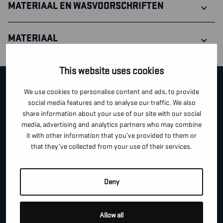
MATERIAAL EN WASVOORSCHRIFTEN
MATERIAAL
This website uses cookies
CONTACTEER ONS!
We use cookies to personalise content and ads, to provide
social media features and to analyse our traffic. We also
share information about your use of our site with our social
Je kan dit formulier gebruiken om meer informatie te
media, advertising and analytics partners who may combine
vragen, een afspraak te maken of gewoon om even
it with other information that you’ve provided to them or
hallo te zeggen.
that they’ve collected from your use of their services.
*
"
" geeft vereiste velden aan
Deny
*
VOOR- EN ACHTERNAAM
Allow all