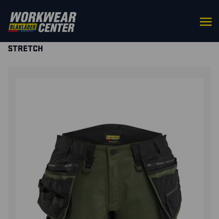
HOME
/
BROEKEN
/
SHORTS &
PIRAATBROEKEN
/ STRIKER DAMES SHORT 2-WEG
STRETCH