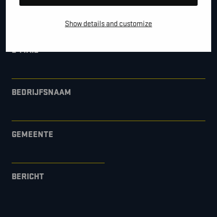
*
TELEFOON / MOBIEL
Show details and customize
*
E-MAIL
BEDRIJFSNAAM
GEMEENTE
BERICHT