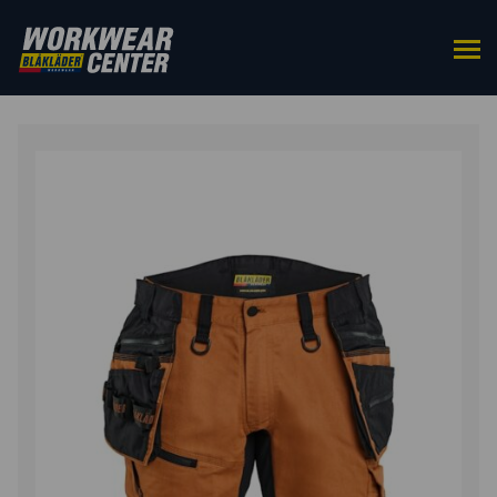
HOME
/
BROEKEN
/
SHORTS &
PIRAATBROEKEN
/ STRIKER SHORT 2-WEG STRETCH