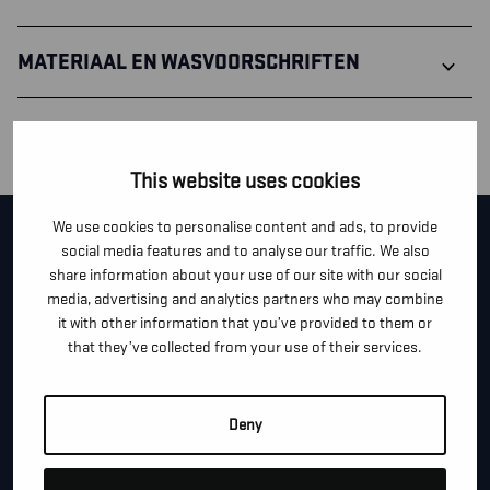
MATERIAAL EN WASVOORSCHRIFTEN
MATERIAAL
This website uses cookies
We use cookies to personalise content and ads, to provide
CONTACTEER ONS!
social media features and to analyse our traffic. We also
share information about your use of our site with our social
media, advertising and analytics partners who may combine
Je kan dit formulier gebruiken om meer informatie te
it with other information that you’ve provided to them or
vragen, een afspraak te maken of gewoon om even
that they’ve collected from your use of their services.
hallo te zeggen.
*
"
" geeft vereiste velden aan
Deny
*
VOOR- EN ACHTERNAAM