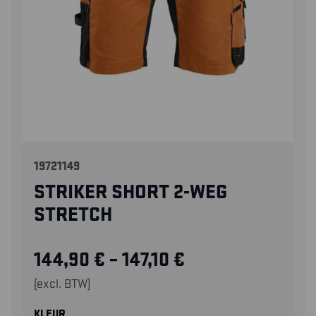
19721149
STRIKER SHORT 2-WEG
STRETCH
144,90
€
–
147,10
€
(excl. BTW)
KLEUR