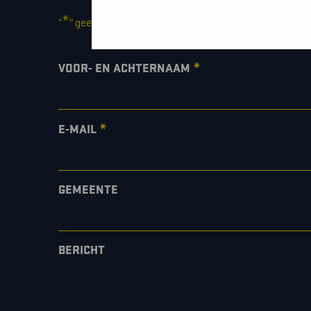
*
"
" geeft vereiste velden aan
*
VOOR- EN ACHTERNAAM
*
E-MAIL
GEMEENTE
BERICHT