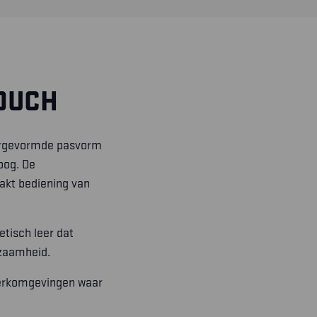
OUCH
oorgevormde pasvorm
oog. De
akt bediening van
tisch leer dat
rzaamheid.
 werkomgevingen waar