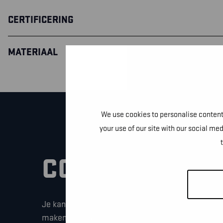
CERTIFICERING
MATERIAAL
We use cookies to personalise content 
your use of our site with our social me
CONTACTEER O
Je kan dit formulier gebruiken om meer informati
maken of gewoon om even hallo te zeggen.