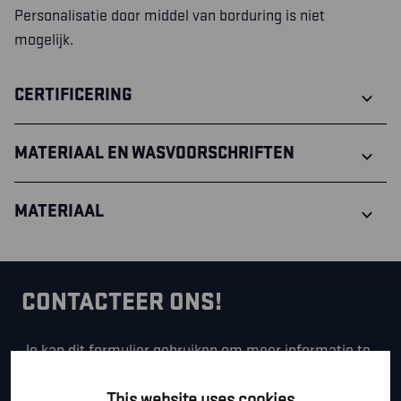
Personalisatie door middel van borduring is niet
mogelijk.
CERTIFICERING
MATERIAAL EN WASVOORSCHRIFTEN
MATERIAAL
CONTACTEER ONS!
Je kan dit formulier gebruiken om meer informatie te
vragen, een afspraak te maken of gewoon om even
This website uses cookies
hallo te zeggen.