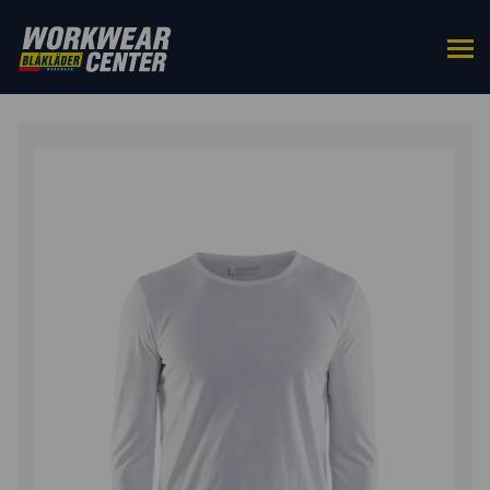
HOME
/
BOVENKLEDING
/
T-SHIRTS
/ T-SHIRT LANGE
MOUW