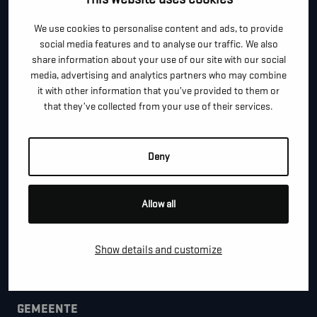
*
We use cookies to personalise content and ads, to provide
"
" geeft vereiste velden aan
social media features and to analyse our traffic. We also
*
share information about your use of our site with our social
VOOR- EN ACHTERNAAM
media, advertising and analytics partners who may combine
it with other information that you’ve provided to them or
that they’ve collected from your use of their services.
*
TELEFOON / MOBIEL
Deny
*
E-MAIL
Allow all
BEDRIJFSNAAM
Show details and customize
GEMEENTE