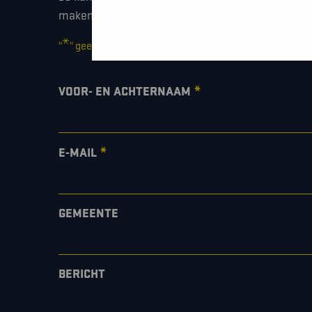
maken of gewoon om even hallo te zeggen.
*
"
" geeft vereiste velden aan
*
VOOR- EN ACHTERNAAM
*
E-MAIL
GEMEENTE
BERICHT