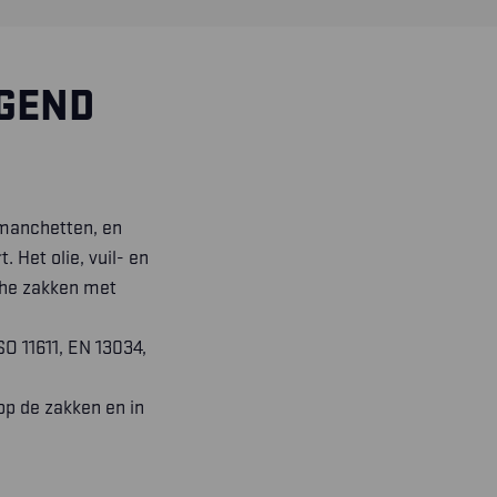
AGEND
 manchetten, en
 Het olie, vuil- en
che zakken met
SO 11611, EN 13034,
op de zakken en in