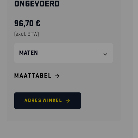
ONGEVOERD
96,70
€
(excl. BTW)
MATEN
MAATTABEL
ADRES WINKEL