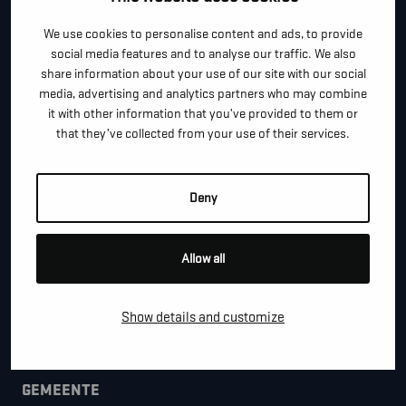
*
"
" geeft vereiste velden aan
We use cookies to personalise content and ads, to provide
social media features and to analyse our traffic. We also
*
VOOR- EN ACHTERNAAM
share information about your use of our site with our social
media, advertising and analytics partners who may combine
it with other information that you’ve provided to them or
that they’ve collected from your use of their services.
*
TELEFOON / MOBIEL
Deny
*
E-MAIL
Allow all
BEDRIJFSNAAM
Show details and customize
GEMEENTE