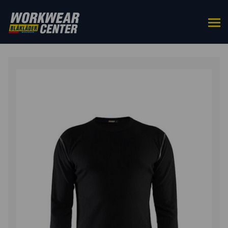
HOME
/
LANG ONDERGOED
/ VLAMVERTRAGEND
ONDERHEMD