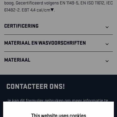
boog. Gecertificeerd volgens EN 1149-5, EN ISO 11612, IEC
61482-2. EBT 4,4 cal/cm².
CERTIFICERING
MATERIAAL EN WASVOORSCHRIFTEN
MATERIAAL
CONTACTEER ONS!
Je kan dit formulier gebruiken om meer informatie te
vragen, een afspraak te maken of gewoon om even
hallo te zeggen.
This website uses cookies