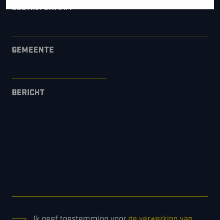
BEDRIJFSNAAM
GEMEENTE
BERICHT
CONSENT
Ik geef toestemming voor
de verwerking van