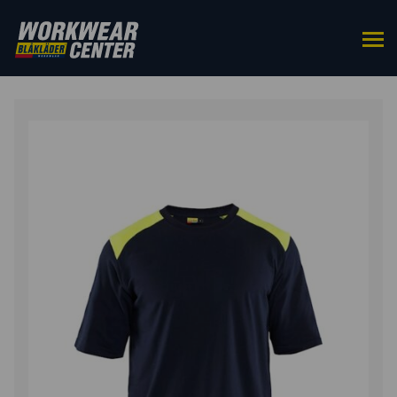
HOME
/
BOVENKLEDING
/
T-
SHIRTS
/ VLAMVERTRAGEND T-SHIRT