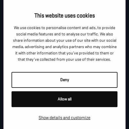
CONTACTEER ONS!
This website uses cookies
Je kan dit formulier gebruiken om meer informatie te
vragen, een afspraak te maken of gewoon om even
We use cookies to personalise content and ads, to provide
hallo te zeggen.
social media features and to analyse our traffic. We also
share information about your use of our site with our social
*
"
" geeft vereiste velden aan
media, advertising and analytics partners who may combine
it with other information that you’ve provided to them or
*
VOOR- EN ACHTERNAAM
that they’ve collected from your use of their services.
Deny
*
TELEFOON / MOBIEL
Allow all
*
E-MAIL
Show details and customize