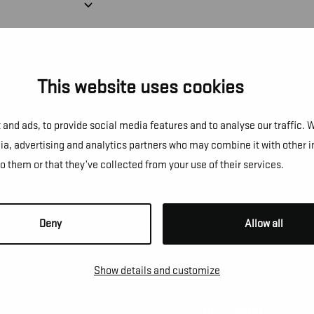
This website uses cookies
and ads, to provide social media features and to analyse our traffic. 
dia, advertising and analytics partners who may combine it with other 
NS!
to them or that they’ve collected from your use of their services.
e te vragen, een afspraak te
Deny
Allow all
Show details and customize
*
TELEFOON / MOBIEL