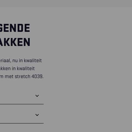
GENDE
AKKEN
iaal, nu in kwaliteit
akken
in kwaliteit
em met stretch 4039.