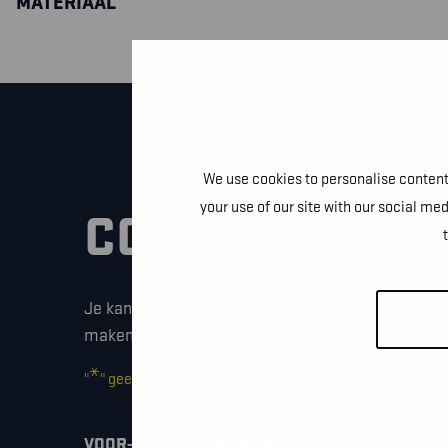
MATERIAAL
We use cookies to personalise content 
your use of our site with our social me
CONTACTEER O
Je kan dit formulier gebruiken om meer informati
maken of gewoon om even hallo te zeggen.
*
"
" geeft vereiste velden aan
*
VOOR- EN ACHTERNAAM