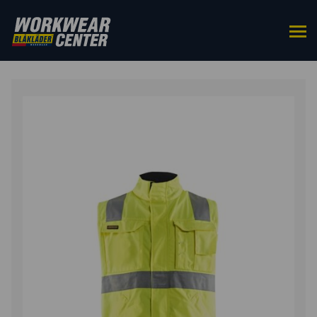
HOME
/
BOVENKLEDING
/
BODYWARMERS &
WERKVESTEN
/ WERKVEST. ONGEVOERD HIGH VIS