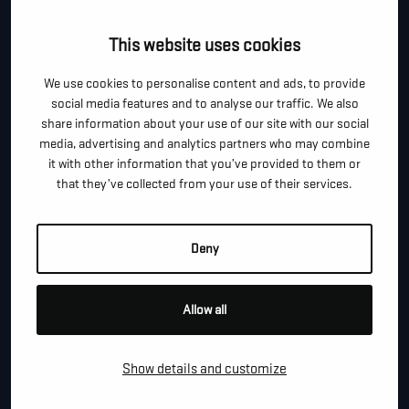
Je kan dit formulier gebruiken om meer informatie te
This website uses cookies
vragen, een afspraak te maken of gewoon om even
We use cookies to personalise content and ads, to provide
hallo te zeggen.
social media features and to analyse our traffic. We also
share information about your use of our site with our social
*
"
" geeft vereiste velden aan
media, advertising and analytics partners who may combine
it with other information that you’ve provided to them or
*
VOOR- EN ACHTERNAAM
that they’ve collected from your use of their services.
Deny
*
TELEFOON / MOBIEL
Allow all
*
E-MAIL
Show details and customize