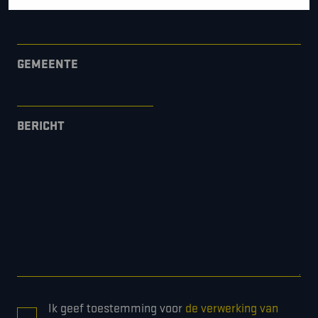
BEDRIJFSNAAM
GEMEENTE
BERICHT
CONSENT
Ik geef toestemming voor
de verwerking van
*