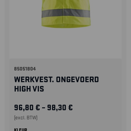
85051804
WERKVEST. ONGEVOERD
HIGH VIS
96,80
€
–
98,30
€
(excl. BTW)
KLEUR