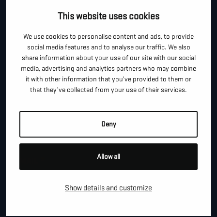
Je kan dit formulier gebruiken om meer informatie te
This website uses cookies
vragen, een afspraak te maken of gewoon om even
hallo te zeggen.
We use cookies to personalise content and ads, to provide
social media features and to analyse our traffic. We also
*
"
" geeft vereiste velden aan
share information about your use of our site with our social
media, advertising and analytics partners who may combine
*
VOOR- EN ACHTERNAAM
it with other information that you’ve provided to them or
that they’ve collected from your use of their services.
*
TELEFOON / MOBIEL
Deny
Allow all
*
E-MAIL
Show details and customize
BEDRIJFSNAAM