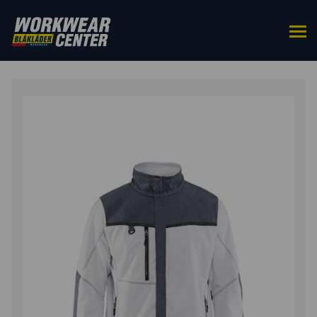
HOME
/
BOVENKLEDING
/
JACKS
/ WINDDICHT
FLEECEJACK