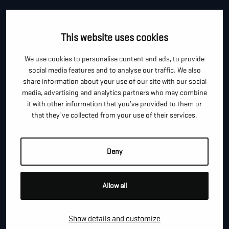
CONTACTEER ONS!
This website uses cookies
Je kan dit formulier gebruiken om meer informatie te
We use cookies to personalise content and ads, to provide
vragen, een afspraak te maken of gewoon om even
social media features and to analyse our traffic. We also
hallo te zeggen.
share information about your use of our site with our social
media, advertising and analytics partners who may combine
*
"
" geeft vereiste velden aan
it with other information that you’ve provided to them or
that they’ve collected from your use of their services.
*
VOOR- EN ACHTERNAAM
Deny
*
TELEFOON / MOBIEL
Allow all
*
E-MAIL
Show details and customize