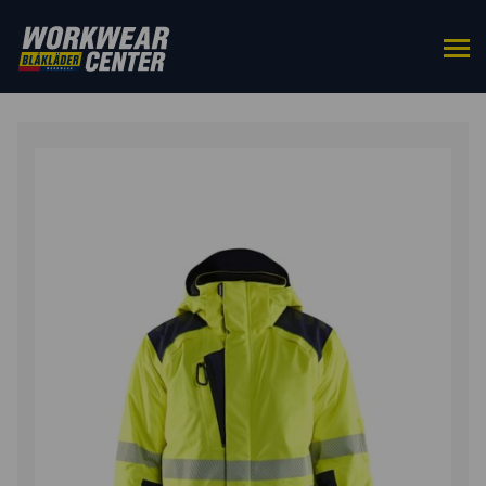
HOME
/
BOVENKLEDING
/
JACKS
/ WINTERJAS HIGH
VIS