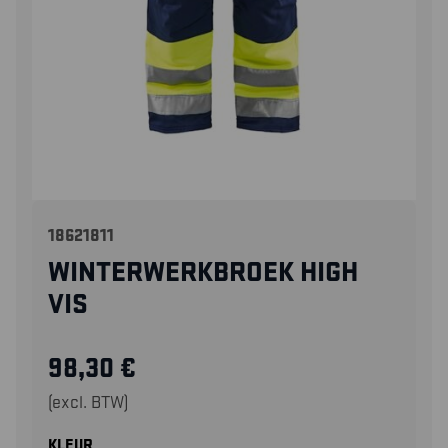
18621811
WINTERWERKBROEK HIGH
VIS
98,30
€
(excl. BTW)
KLEUR