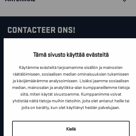
CONTACTEER ONS!
Je kan dit formulier gebruiken om meer informatie te
Tämä sivusto käyttää evästeitä
vragen, een afspraak te maken of gewoon om even
hallo te zeggen.
Käytämme evästeitä tarjoamamme sisällön ja mainosten
*
räätälöimiseen, sosiaalisen median ominaisuuksien tukemiseen
"
" geeft vereiste velden aan
ja kävijämäärämme analysoimiseen. Lisäksi jaamme sosiaalisen
median, mainosalan ja analytiikka-alan kumppaneillemme tietoja
*
VOOR- EN ACHTERNAAM
siitä, miten käytät sivustoamme. Kumppanimme voivat
yhdistää näitä tietoja muihin tietoihin, joita olet antanut heille tai
joita on kerätty, kun olet käyttänyt heidän palvelujaan.
*
TELEFOON / MOBIEL
Kiellä