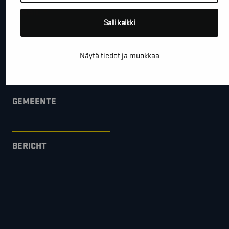
*
E-MAIL
Salli kaikki
Näytä tiedot ja muokkaa
BEDRIJFSNAAM
GEMEENTE
BERICHT