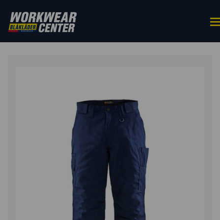
HOME
/
BROEKEN
/
WERKBROEKEN
/ WINTERWERKBRO
HIGH VIS