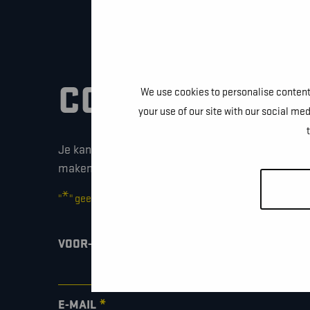
CONTACTEER O
We use cookies to personalise content 
your use of our site with our social me
Je kan dit formulier gebruiken om meer informati
maken of gewoon om even hallo te zeggen.
*
"
" geeft vereiste velden aan
*
VOOR- EN ACHTERNAAM
*
E-MAIL