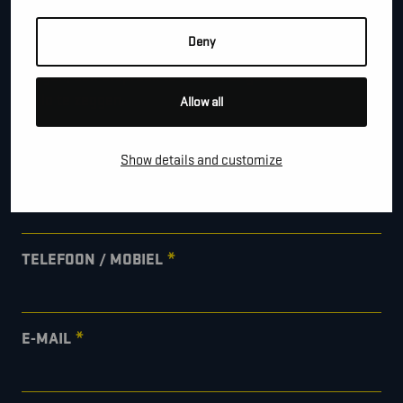
CONTACTEER ONS!
Deny
Je kan dit formulier gebruiken om meer informatie te
vragen, een afspraak te maken of gewoon om even
hallo te zeggen.
Allow all
*
"
" geeft vereiste velden aan
Show details and customize
*
VOOR- EN ACHTERNAAM
*
TELEFOON / MOBIEL
*
E-MAIL