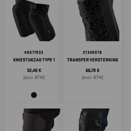
40671933
21349018
KNIESTUKZAK TYPE 1
TRANSFER VERSTERKING
32,40
€
66,70
€
(excl. BTW)
(excl. BTW)