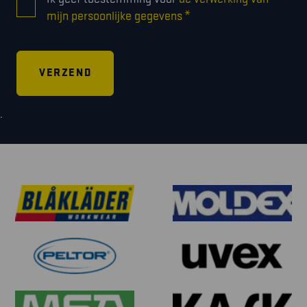
*
*
mijn persoonlijke gegevens
.