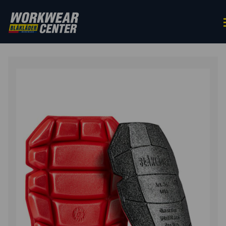
HOME
/
ACCESSOIRES
/
KNIEBESCHERMING
/ KNIESTU
PROF