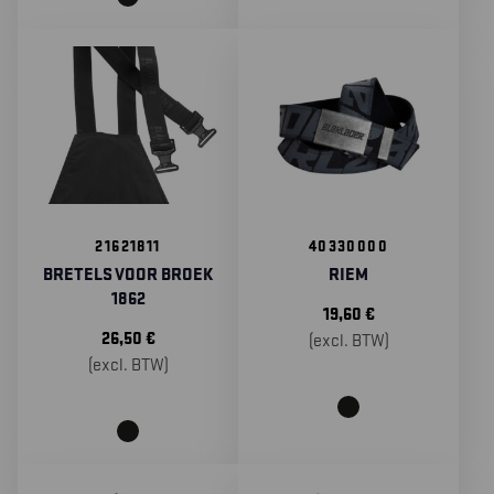
21621811
40330000
BRETELS VOOR BROEK
RIEM
1862
19,60
€
26,50
€
(excl. BTW)
(excl. BTW)