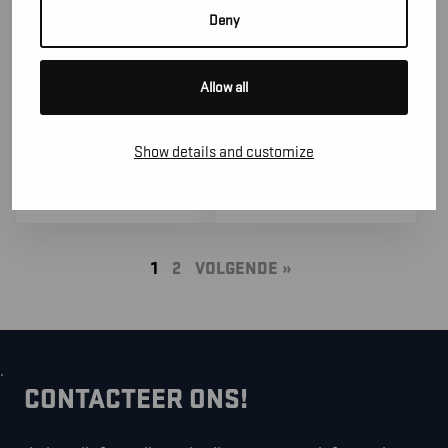
Deny
40073900
40030000
RIEM LEDER
RIEM MET STRETCH
Allow all
57,40
€
17,00
€
(excl. BTW)
(excl. BTW)
Show details and customize
1
2
VOLGENDE »
.
CONTACTEER ONS!