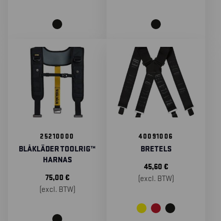
25210000
40091006
BLÅKLÄDER TOOLRIG™
BRETELS
HARNAS
45,60
€
75,00
€
(excl. BTW)
(excl. BTW)