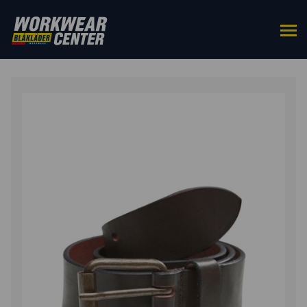
HOME
/
ACCESSOIRES
/
RIEMEN & BRETELS
/ RIEM
LEDER