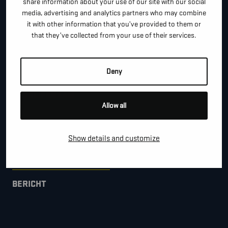
share information about your use of our site with our social
*
TELEFOON / MOBIEL
media, advertising and analytics partners who may combine
it with other information that you’ve provided to them or
that they’ve collected from your use of their services.
*
E-MAIL
Deny
BEDRIJFSNAAM
Allow all
Show details and customize
GEMEENTE
BERICHT