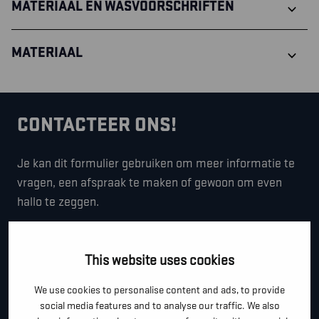
MATERIAAL EN WASVOORSCHRIFTEN
MATERIAAL
CONTACTEER ONS!
Je kan dit formulier gebruiken om meer informatie te
vragen, een afspraak te maken of gewoon om even
hallo te zeggen.
*
"
" geeft vereiste velden aan
This website uses cookies
*
VOOR- EN ACHTERNAAM
We use cookies to personalise content and ads, to provide
social media features and to analyse our traffic. We also