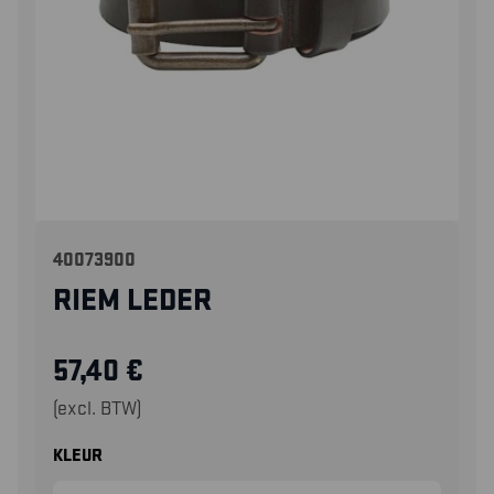
40073900
RIEM LEDER
57,40
€
(excl. BTW)
KLEUR